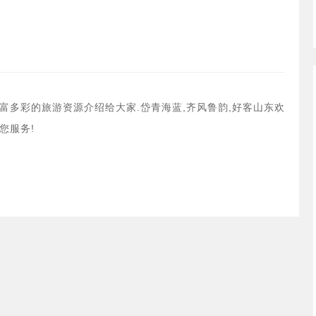
请复制搜索词在微信搜索。
富多彩的旅游资源介绍给大家.岱青海蓝,齐风鲁韵,好客山东欢
您服务!